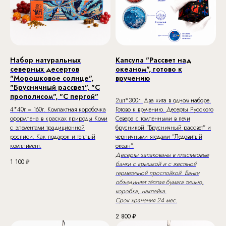
Набор натуральных
Капсула "Рассвет над
северных десертов
океаном", готово к
"Морошковое солнце",
вручению
"Брусничный рассвет", "С
прополисом", "С пергой"
2шт*300г. Два хита в одном наборе.
4*40г = 160г. Компактная коробочка
Готово к вручению. Десерты Русского
оформлена в красках природы Коми
Севера с томленными в печи
с элементами традиционной
брусникой "Брусничный рассвет" и
росписи. Как подарок и тёплый
черничными ягодами "Ледовитый
комплимент.
океан".
Десерты запакованы в пластиковые
1 100
₽
банки с крышкой и с жестяной
герметичной прослойкой. Банки
объединяет тёплая бумага тишью,
коробка, наклейка.
Срок хранения 24 мес.
2 800
₽