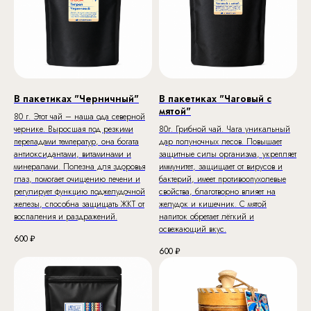
В пакетиках "Черничный"
В пакетиках "Чаговый с
мятой"
80 г. Этот чай – наша ода северной
чернике. Выросшая под резкими
80г. Грибной чай. Чага уникальный
перепадами температур, она богата
дар полуночных лесов. Повышает
антиоксидантами, витаминами и
защитные силы организма, укрепляет
минералами. Полезна для здоровья
иммунитет, защищает от вирусов и
глаз, помогает очищению печени и
бактерий, имеет противоопухолевые
регулирует функцию поджелудочной
свойства, благотворно влияет на
железы, способна защищать ЖКТ от
желудок и кишечник. С мятой
воспаления и раздражений.
напиток обретает лёгкий и
освежающий вкус.
600
₽
600
₽