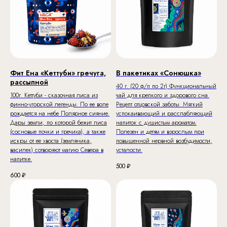
Фит Ена «Кеттуби» гречуга,
В пакетиках «Сонюшка»
рассыпной
40 г. (20 ф/п по 2г) Функциональный
100г. Кеттуби - сказочная лиса из
чай для крепкого и здорового сна.
финно-угорской легенды. По ее воле
Рецепт отцовской заботы. Мягкий
рождается на небе Полярное сияние.
успокаивающий и расслабляющий
Дары земли, по которой бежит лиса
напиток с душистым ароматом.
(сосновые почки и гречиха), а также
Полезен и детям и взрослым при
искры от ее хвоста (земляника,
повышенной нервной возбудимости,
василек) сотворяют магию Севера в
усталости.
напитке.
500
₽
600
₽