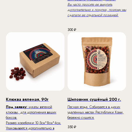
Вы часто просите ее выкупить
дополнительно к покупке, поэтому мы
сделали ее отдельной позицией.
300
₽
Клюква вяленая, 90г
Шиповник сушёный 200 г.
Под заявку:
цукаты вяленой
Лесная ягода. Собирается в диких
клюквы, для дополнения ваших
удалённых местах Республики Коми,
боксов.
бережно сушится.
Размер коробочки:10,5см*8см*4см.
350
₽
Упаковывается дополнительно в