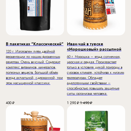
В пакетиках "Классический"
Иван-чай в туеске
«Морошковый» рассыпной
120 г. Изготовлен путём двойной
ферментации по нашим фирменным
60 г. Морошка – ягода солнечная,
рецептам. Очень вкусный. Содержит
царская и редкая. Произрастает
комплекс витаминов, минералов,
только в условиях дикой природы в
полезных веществ. Большой объём
суровом климате, устойчива к низким
всегда актуальной, сдержанной, при
температурам. Обладает
этом насыщенной классики.
адапогенными свойствами –
способностью повышать защитные
силы организма человека.
400
₽
1 290
₽
1 490
₽