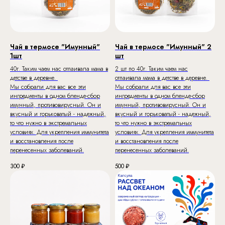
Чай в термосе "Имунный"
Чай в термосе "Имунный" 2
1шт
шт
40г. Таким чаем нас отпаивала мама в
2 шт по 40г. Таким чаем нас
детстве в деревне.
отпаивала мама в детстве в деревне.
Мы собрали для вас все эти
Мы собрали для вас все эти
ингредиенты в одном бленде-сбор
ингредиенты в одном бленде-сбор
имунный, противовирусный. Он и
имунный, противовирусный. Он и
вкусный и горьковатый - надежный,
вкусный и горьковатый - надежный,
то что нужно в экстремальных
то что нужно в экстремальных
условиях. Для укрепления иммунитета
условиях. Для укрепления иммунитета
и восстановления после
и восстановления после
перенесенных заболеваний.
перенесенных заболеваний.
300
₽
500
₽