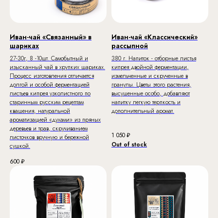
Иван-чай «Связанный» в
Иван-чай «Классический»
шариках
рассыпной
27-30г, 8 -10шт. Самобытный и
380 г. Напиток - отборные листья
изысканный чай в хрупких шариках.
кипрея двойной ферментации,
Процесс изготовления отличается
измельченные и скрученные в
долгой и особой ферментацией
гранулы. Цветы этого растения,
листьев кипрея узколистного по
высушенные особо, добавляют
старинным русским рецептам
напитку легкую терпкость и
квашения, натуральной
дополнительный аромат.
ароматизацией «духами» из пряных
деревьев и трав, скручиванием
1 050
₽
листочков вручную и бережной
Out of stock
сушкой.
600
₽