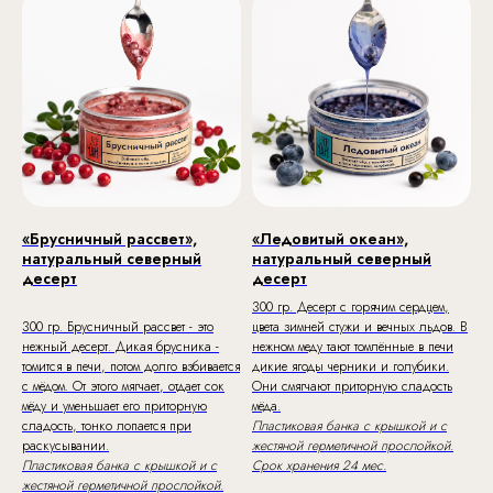
«Брусничный рассвет»,
«Ледовитый океан»,
натуральный северный
натуральный северный
десерт
десерт
300 гр. Десерт с горячим сердцем,
300 гр. Брусничный рассвет - это
цвета зимней стужи и вечных льдов. В
нежный десерт. Дикая брусника -
нежном меду тают томлённые в печи
томится в печи, потом долго взбивается
дикие ягоды черники и голубики.
с мёдом. От этого мягчает, отдает сок
Они смягчают приторную сладость
мёду и уменьшает его приторную
мёда.
сладость, тонко лопается при
Пластиковая банка с крышкой и с
раскусывании.
жестяной герметичной прослойкой.
Пластиковая банка с крышкой и с
Срок хранения 24 мес.
жестяной герметичной прослойкой.