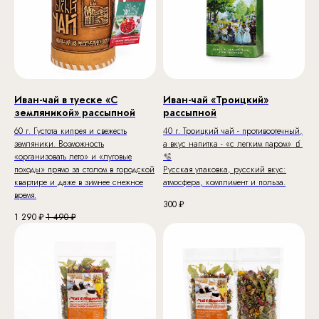
Иван-чай в туеске «С
Иван-чай «Троицкий»
земляникой» рассыпной
рассыпной
60 г. Густота кипрея и свежесть
40 г. Троицкий чай - противоотечный,
земляники. Возможность
а вкус напитка - «с легким паром» 🧃
«организовать лето» и «луговые
🫧
походы» прямо за столом в городской
Русская упаковка, русский вкус:
квартире и даже в зимнее снежное
атмосфера, комплимент и польза.
время.
300
₽
1 290
₽
1 490
₽