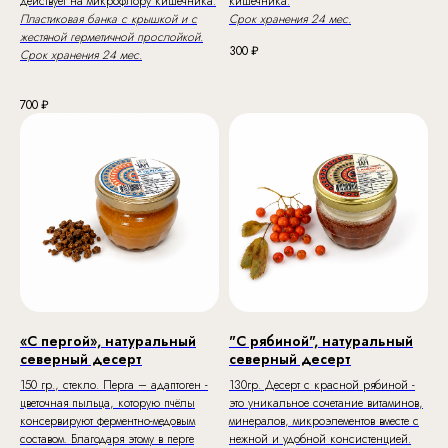
действует на микрофлору кишечника.
кишечника.
Пластиковая банка с крышкой и с
Срок хранения 24 мес.
жестяной герметичной прослойкой.
300
₽
Срок хранения 24 мес.
700
₽
«С пергой», натуральный
"С рябиной", натуральный
северный десерт
северный десерт
150 гр., стекло. Перга – адаптоген -
130гр. Десерт с красной рябиной -
цветочная пыльца, которую пчёлы
это уникальное сочетание витаминов,
консервируют ферментно-медовым
минералов, микроэлементов вместе с
составом. Благодаря этому в перге
нежной и удобной консистенцией.