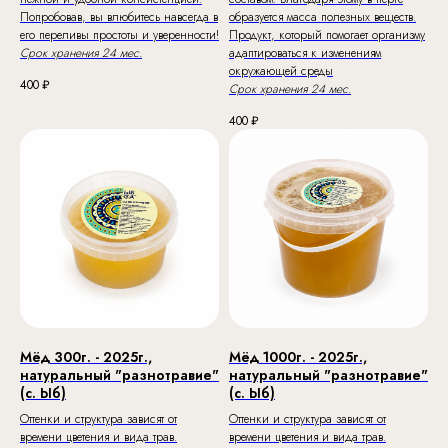
Попробовав, вы влюбитесь навсегда в
образуется масса полезных веществ.
его переливы простоты и уверенности!
Продукт, который помогает организму
Срок хранения 24 мес.
адаптироваться к изменениям
окружающей среды
400
₽
Срок хранения 24 мес.
400
₽
Мёд 300г. - 2025г.,
Мёд 1000г. - 2025г.,
натуральный "разнотравие"
натуральный "разнотравие"
(с. Ыб)
(с. Ыб)
Оттенки и структура зависят от
Оттенки и структура зависят от
времени цветения и вида трав.
времени цветения и вида трав.