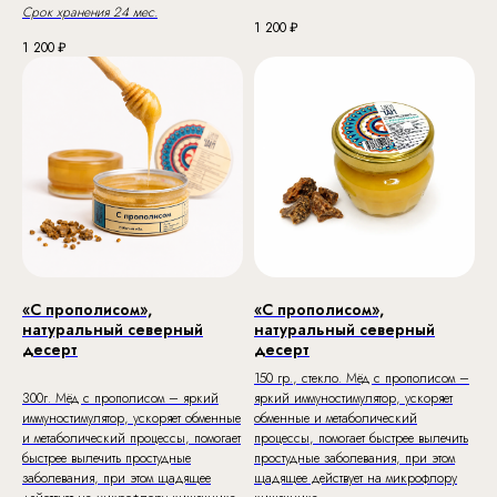
Срок хранения 24 мес.
1 200
₽
1 200
₽
«С прополисом»,
«С прополисом»,
натуральный северный
натуральный северный
десерт
десерт
150 гр., стекло. Мёд с прополисом –
300г. Мёд с прополисом – яркий
яркий иммуностимулятор, ускоряет
иммуностимулятор, ускоряет обменные
обменные и метаболический
и метаболический процессы, помогает
процессы, помогает быстрее вылечить
быстрее вылечить простудные
простудные заболевания, при этом
заболевания, при этом щадящее
щадящее действует на микрофлору