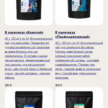
В пакетиках «Крепчай»
В пакетиках
«Лимфодренажный»
40 г. (20 ф/п по 2г) Функциональный
чай для иммунитета. Применяют его
40 г. (20 ф/п по 2г) Функциональный
для восстановления сил организма
чай для стройности без отёков.
во время болезни или как
Напиток имеет богатый состав,
профилактика. В составе сушеная
который стимулирует работу
лесная малина, ферментированный
лимфатической системы, усиливает
лист малины для насыщенного
кровообращение. Полезен при
вкуса, мята ручной резки и бережной
отеках, помогает вывести излишнюю
сушки, лесной шиповник, красная
воду. Способствует детоксикации
рябина.
организма.
500
₽
500
₽