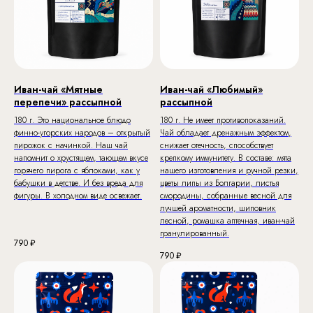
Иван-чай «Мятные
Иван-чай «Любимый»
перепечи» рассыпной
рассыпной
180 г. Это национальное блюдо
180 г. Не имеет противопоказаний.
финно-угорских народов – открытый
Чай обладает дренажным эффектом,
пирожок с начинкой. Наш чай
снижает отечность, способствует
напомнит о хрустящем, тающем вкусе
крепкому иммунитету. В составе: мята
горячего пирога с яблоками, как у
нашего изготовления и ручной резки,
бабушки в детстве. И без вреда для
цветы липы из Болгарии, листья
фигуры. В холодном виде освежает.
смородины, собранные весной для
лучшей ароматности, шиповник
лесной, ромашка аптечная, иван-чай
гранулированный.
790
₽
790
₽