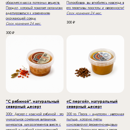
образуется масса полезных веществ.
Попробовав, вы влюбитесь навсегда в
Продукт, который помогает организму
его переливы простоты и уверенности!
адаптироваться к изменениям
Срок хранения 24 мес.
окружающей среды
300
₽
Срок хранения 24 мес.
300
₽
"С рябиной", натуральный
«С пергой», натуральный
северный десерт
северный десерт
300г. Десерт с красной рябиной - это
300 гр. Перга – адаптоген - цветочная
уникальное сочетание витаминов,
пыльца, которую пчёлы
минералов, микроэлементов вместе с
консервируют ферментно-медовым
нежной и удобной консистенцией.
составом. Благодаря этому в перге