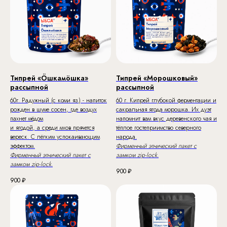
Типрей «Öшкамöшка»
Типрей «Морошковый»
рассыпной
рассыпной
60г. Радужный (с коми яз.) - напиток
60 г. Кипрей глубокой ферментации и
рожден в шуме сосен, где воздух
сакральная ягода морошка. Их дуэт
пахнет мёдом
напомнит вам вкус деревенского чая и
и ягодой, а среди мхов прячется
тёплое гостеприимство северного
вереск. С лёгким успокаивающим
народа.
эффектом.
Фирменный этнический пакет с
Фирменный этнический пакет с
замком zip-lock.
замком zip-lock.
900
₽
900
₽