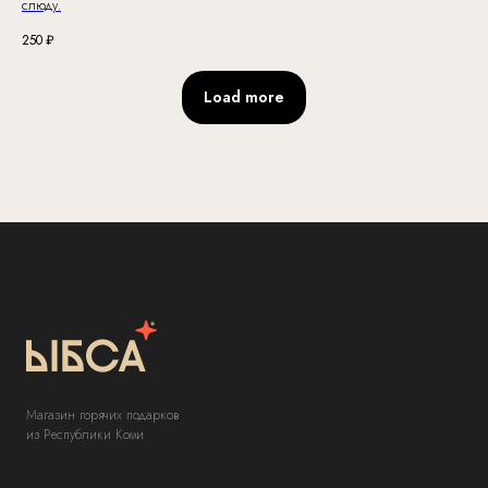
слюду.
250
₽
Load more
Магазин горячих подарков
из Республики Коми