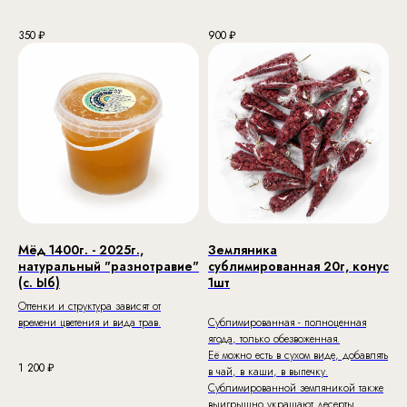
350
₽
900
₽
Мёд 1400г. - 2025г.,
Земляника
натуральный "разнотравие"
сублимированная 20г, конус
(с. Ыб)
1шт
Оттенки и структура зависят от
времени цветения и вида трав.
Сублимированная - полноценная
ягода, только обезвоженная.
Её можно есть в сухом виде, добавлять
1 200
₽
в чай, в каши, в выпечку.
Сублимированной земляникой также
выигрышно украшают десерты.