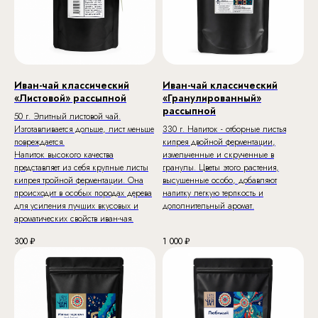
Иван-чай классический
Иван-чай классический
«Листовой» рассыпной
«Гранулированный»
рассыпной
50 г. Элитный листовой чай.
Изготавливается дольше, лист меньше
330 г. Напиток - отборные листья
повреждается.
кипрея двойной ферментации,
Напиток высокого качества
измельченные и скрученные в
представляет из себя крупные листы
гранулы. Цветы этого растения,
кипрея тройной ферментации. Она
высушенные особо, добавляют
происходит в особых породах дерева
напитку легкую терпкость и
для усиления лучших вкусовых и
дополнительный аромат.
ароматических свойств иван-чая.
300
₽
1 000
₽