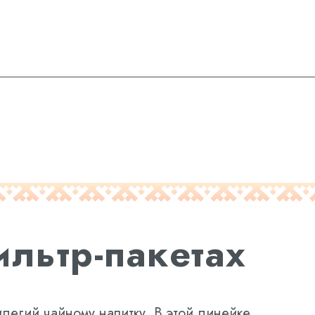
ильтр-пакетах
егий чайному напитку. В этой линейке