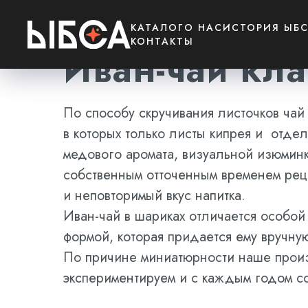
КАТАЛОГ
О НАС
ИСТОРИЯ ЫБ
КОНТАКТЫ
Иван-чай кл
По способу скручивания листочков чай
в которых только листы кипрея и отде
медового аромата, визуальной изюминк
собственным отточенным временем рец
и неповторимый вкус напитка.
Иван-чай в шариках отличается особой
формой, которая придается ему вручну
По причине миниатюрности наше произ
экспериментируем и с каждым годом с