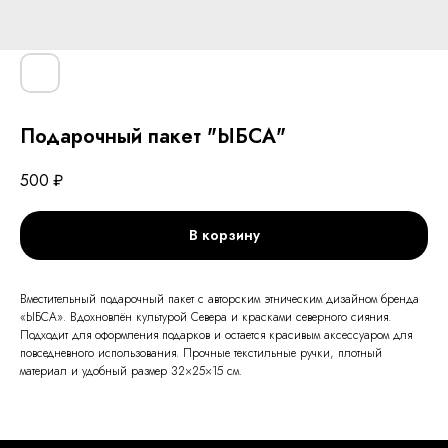
Подарочный пакет "ЫБСА"
500
₽
В корзину
Вместительный подарочный пакет с авторским этническим дизайном бренда
«ЫБСА». Вдохновлён культурой Севера и красками северного сияния.
Подходит для оформления подарков и остается красивым аксессуаром для
повседневного использования. Прочные текстильные ручки, плотный
материал и удобный размер 32×25×15 см.