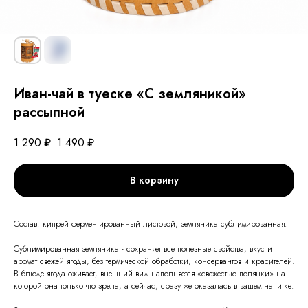
Иван-чай в туеске «С земляникой»
рассыпной
1 290
₽
1 490
₽
В корзину
Состав: кипрей ферментированный листовой, земляника сублимированная.
Сублимированная земляника - сохраняет все полезные свойства, вкус и
аромат свежей ягоды, без термической обработки, консервантов и красителей.
В блюде ягода оживает, внешний вид наполняется «свежестью полянки» на
которой она только что зрела, а сейчас, сразу же оказалась в вашем напитке.