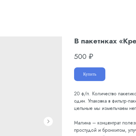
В пакетиках «Кр
500
₽
Купить
20 ф/п. Количество пакетико
один. Упаковка в фильтр-па
цельные мы измельчаем неп
Малина – концентрат полез
простудой и бронхитом, улу