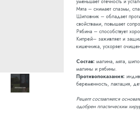
уменьшает отёчность и устал
Мята – снимает спазмы, спа
Шиповник – обладает прот
свойствами, повышает сопро
Рябина – способствует хор
Кипрей– заживляет и защи
кишечника, ускоряет очищен
Состав:
малина, мята, шипо
малины и рябины.
Противопоказания:
индив
беременность, лактация, де
Рецепт составляется основа
одобрен пластическим хиру